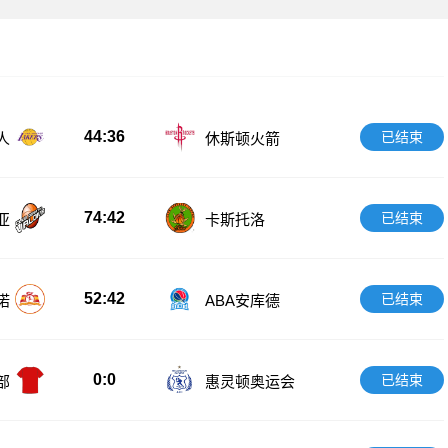
44:36
已结束
人
休斯顿火箭
74:42
已结束
亚
卡斯托洛
52:42
已结束
诺
ABA安库德
0:0
已结束
部
惠灵顿奥运会