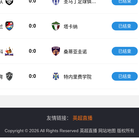
0:0
已结束
队
圣马丁足球俱乐
部
0:0
已结束
兰
塔卡纳
0:0
已结束
科
桑蒂亚圭诺
0:0
已结束
育
特内里费学院
友情链接：
英超直播
Copyright © 2026 All Rights Reserved
英超直播
网站地图
版权所有