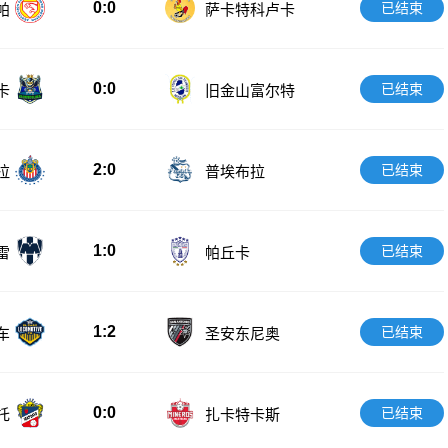
0:0
已结束
帕
萨卡特科卢卡
0:0
已结束
卡
旧金山富尔特
2:0
已结束
拉
普埃布拉
1:0
已结束
雷
帕丘卡
1:2
已结束
车
圣安东尼奥
0:0
已结束
托
扎卡特卡斯