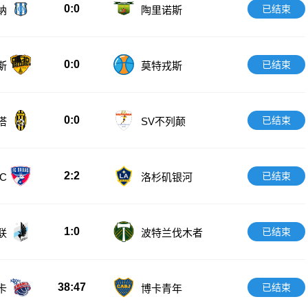
0:0
已结束
纳
陶里诺斯
0:0
已结束
斯
莫特戎斯
0:0
已结束
塔
SV不列颠
2:2
已结束
C
洛杉矶银河
1:0
已结束
联
波特兰伐木者
38:47
已结束
卡
博卡青年