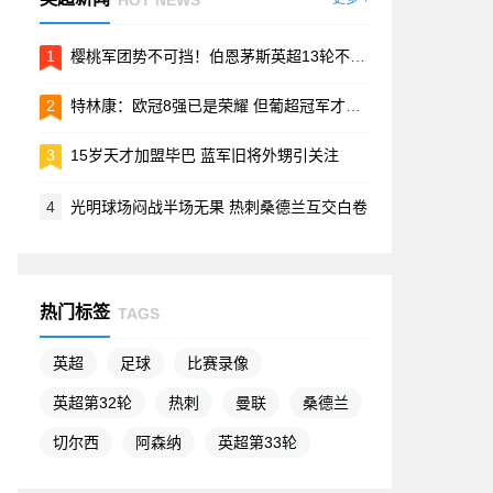
1
樱桃军团势不可挡！伯恩茅斯英超13轮不败创队史新纪录
2
特林康：欧冠8强已是荣耀 但葡超冠军才是终极目标
3
15岁天才加盟毕巴 蓝军旧将外甥引关注
4
光明球场闷战半场无果 热刺桑德兰互交白卷
热门标签
TAGS
英超
足球
比赛录像
英超第32轮
热刺
曼联
桑德兰
切尔西
阿森纳
英超第33轮