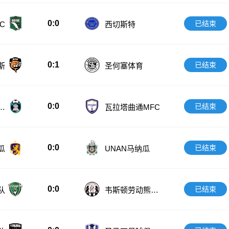
0:0
已结束
C
西切斯特
0:1
已结束
斯
圣何塞体育
0:0
已结束
努
瓦拉塔曲通MFC
0:0
已结束
瓜
UNAN马纳瓜
0:0
已结束
队
韦斯顿劳动熊后
备队