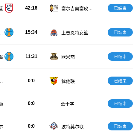
42:16
已结束
篮
塞尔吉奥塞皮女
篮
15:34
已结束
基
上普恩特女篮
11:31
已结束
翁
欧米茄
0:0
已结束
足
犹他联
0:0
已结束
狮
蓝十字