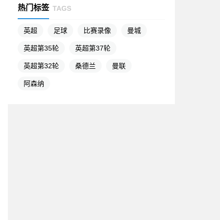
热门标签
TAGS
英超
足球
比赛录像
曼城
英超第35轮
英超第37轮
英超第32轮
桑德兰
曼联
阿森纳