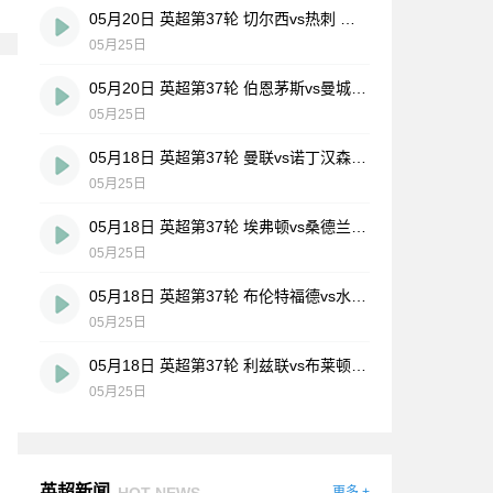
05月20日 英超第37轮 切尔西vs热刺 全场录像
05月25日
05月20日 英超第37轮 伯恩茅斯vs曼城 全场录像
05月25日
05月18日 英超第37轮 曼联vs诺丁汉森林 全场录像
05月25日
05月18日 英超第37轮 埃弗顿vs桑德兰 全场录像
05月25日
05月18日 英超第37轮 布伦特福德vs水晶宫 全场录像
05月25日
05月18日 英超第37轮 利兹联vs布莱顿 全场录像
05月25日
英超新闻
HOT NEWS
更多 +