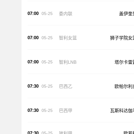
07:00
05-25
委内联
盖伊奎
07:00
05-25
智利女篮
狮子学院女
07:00
05-25
智利LNB
塔尔卡雷
07:30
05-25
巴西乙
欧帕尔利
07:30
05-25
巴西甲
瓦斯科达伽