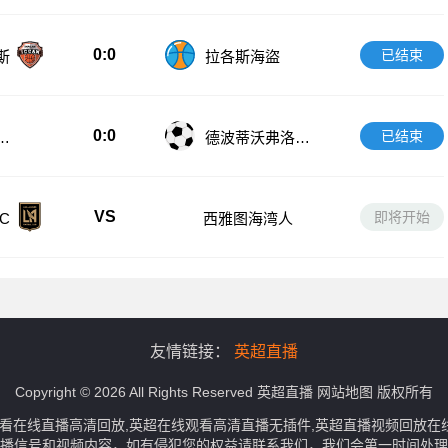
0:0
已结束
尔
波特莫尔联
0:0
已结束
斯
拉各斯海盜
0:0
已结束
俱
德波蒂沃弗洛雷
斯
VS
即将开始
C
西雅图海湾人
友情链接：
英超直播