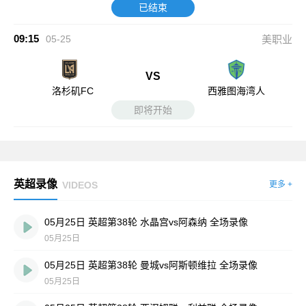
已结束
09:15
05-25
美职业
VS
洛杉矶FC
西雅图海湾人
即将开始
英超录像
VIDEOS
更多 +
05月25日 英超第38轮 水晶宫vs阿森纳 全场录像
05月25日
05月25日 英超第38轮 曼城vs阿斯顿维拉 全场录像
05月25日