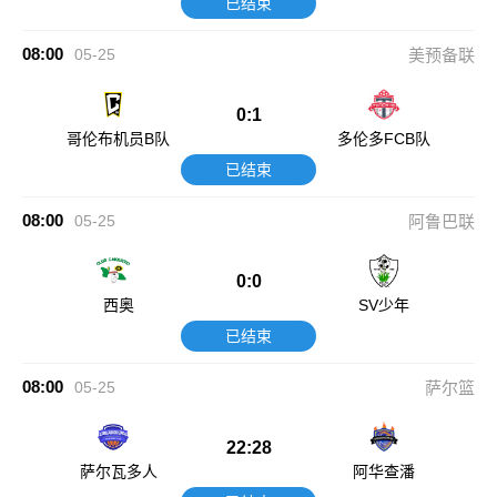
已结束
08:00
05-25
美预备联
0:1
哥伦布机员B队
多伦多FCB队
已结束
08:00
05-25
阿鲁巴联
0:0
西奥
SV少年
已结束
08:00
05-25
萨尔篮
22:28
萨尔瓦多人
阿华查潘