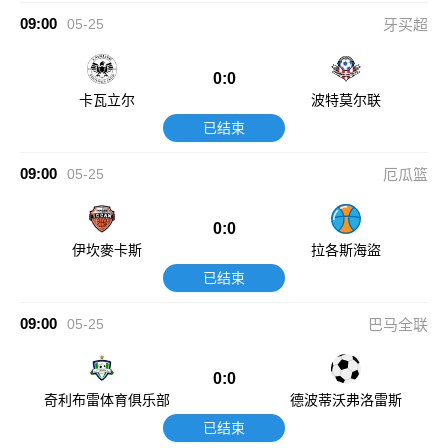
09:00
05-25
牙买超
0:0
卡瓦立尔
波特莫尔联
已结束
09:00
05-25
厄瓜篮
0:0
伊坎麥卡斯
拉各斯海盜
已结束
09:00
05-25
巴马全联
0:0
奇利布雷体育俱乐部
德波蒂沃弗洛雷斯
已结束