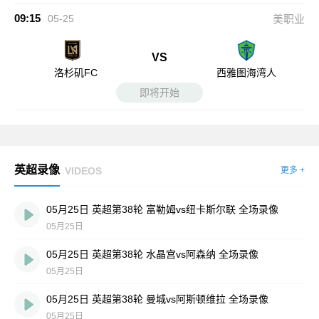
09:15
05-25
美职业
VS
洛杉矶FC
西雅图海湾人
即将开始
英超录像
VIDEOS
更多 +
05月25日 英超第38轮 富勒姆vs纽卡斯尔联 全场录像
05月25日
05月25日 英超第38轮 水晶宫vs阿森纳 全场录像
05月25日
05月25日 英超第38轮 曼城vs阿斯顿维拉 全场录像
05月25日