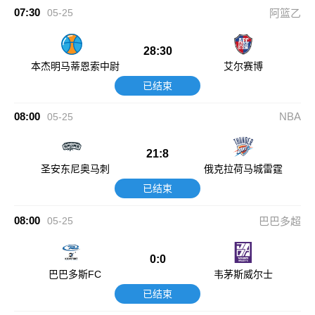
07:30
05-25
阿篮乙
28:30
本杰明马蒂恩索中尉
艾尔赛博
已结束
08:00
NBA
05-25
21:8
圣安东尼奥马刺
俄克拉荷马城雷霆
已结束
08:00
05-25
巴巴多超
0:0
巴巴多斯FC
韦茅斯威尔士
已结束