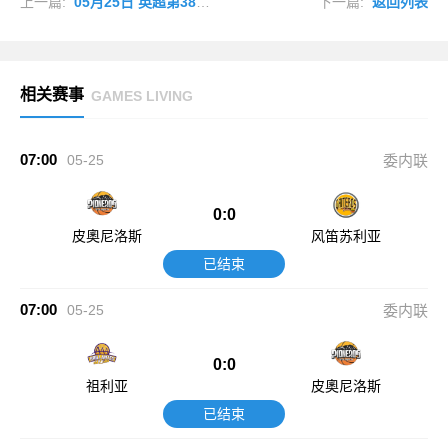
上一篇:
05月25日 英超第38轮 水晶宫vs阿森纳 全场录像
下一篇:
返回列表
相关赛事
GAMES LIVING
07:00
05-25
委内联
0:0
皮奧尼洛斯
风笛苏利亚
已结束
07:00
05-25
委内联
0:0
祖利亚
皮奧尼洛斯
已结束