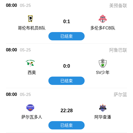
08:00
05-25
美预备联
0:1
哥伦布机员B队
多伦多FCB队
已结束
08:00
05-25
阿鲁巴联
0:0
西奥
SV少年
已结束
08:00
05-25
萨尔篮
22:28
萨尔瓦多人
阿华查潘
已结束