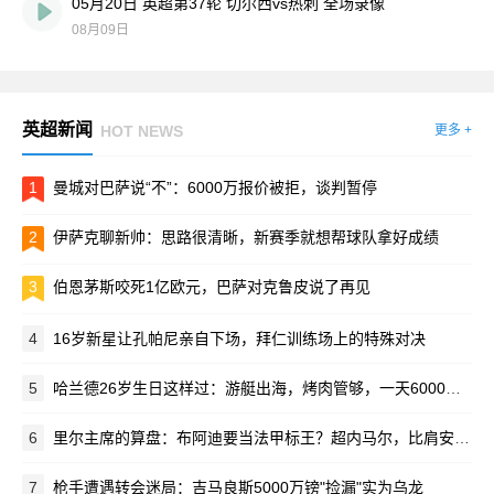
05月20日 英超第37轮 切尔西vs热刺 全场录像
08月09日
英超新闻
HOT NEWS
更多 +
1
曼城对巴萨说“不”：6000万报价被拒，谈判暂停
2
伊萨克聊新帅：思路很清晰，新赛季就想帮球队拿好成绩
3
伯恩茅斯咬死1亿欧元，巴萨对克鲁皮说了再见
4
16岁新星让孔帕尼亲自下场，拜仁训练场上的特殊对决
5
哈兰德26岁生日这样过：游艇出海，烤肉管够，一天6000卡路里！
6
里尔主席的算盘：布阿迪要当法甲标王？超内马尔，比肩安德森
7
枪手遭遇转会迷局：吉马良斯5000万镑"捡漏"实为乌龙