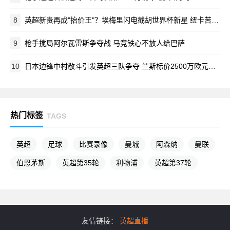
8
英超新贵再成"抬价王"？埃梅里闪电截胡世界杯新星 纽卡苦吞四连拒
9
枪手搅局阿尔瓦雷斯争夺战 马竞铁心不放人给巴萨
10
日本边锋中村敬斗引发英超三队争夺 兰斯标价2500万欧元待价而沽
热门标签
TAGS
英超
足球
比赛录像
曼城
阿森纳
曼联
伯恩茅斯
英超第35轮
利物浦
英超第37轮
友情链接：
英超直播