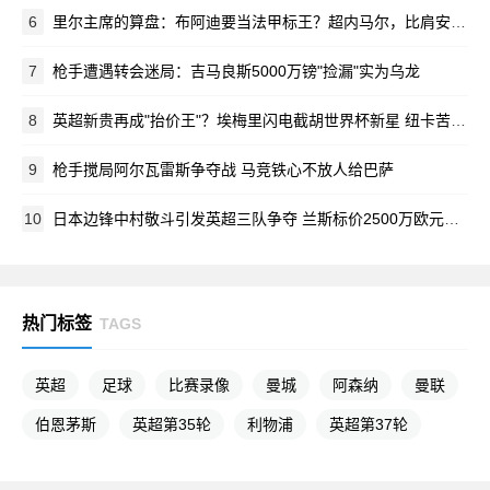
6
里尔主席的算盘：布阿迪要当法甲标王？超内马尔，比肩安德森
7
枪手遭遇转会迷局：吉马良斯5000万镑"捡漏"实为乌龙
8
英超新贵再成"抬价王"？埃梅里闪电截胡世界杯新星 纽卡苦吞四连拒
9
枪手搅局阿尔瓦雷斯争夺战 马竞铁心不放人给巴萨
10
日本边锋中村敬斗引发英超三队争夺 兰斯标价2500万欧元待价而沽
热门标签
TAGS
英超
足球
比赛录像
曼城
阿森纳
曼联
伯恩茅斯
英超第35轮
利物浦
英超第37轮