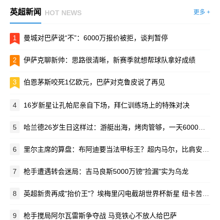
英超新闻
HOT NEWS
更多 +
1
曼城对巴萨说“不”：6000万报价被拒，谈判暂停
2
伊萨克聊新帅：思路很清晰，新赛季就想帮球队拿好成绩
3
伯恩茅斯咬死1亿欧元，巴萨对克鲁皮说了再见
4
16岁新星让孔帕尼亲自下场，拜仁训练场上的特殊对决
5
哈兰德26岁生日这样过：游艇出海，烤肉管够，一天6000卡路里！
6
里尔主席的算盘：布阿迪要当法甲标王？超内马尔，比肩安德森
7
枪手遭遇转会迷局：吉马良斯5000万镑"捡漏"实为乌龙
8
英超新贵再成"抬价王"？埃梅里闪电截胡世界杯新星 纽卡苦吞四连拒
9
枪手搅局阿尔瓦雷斯争夺战 马竞铁心不放人给巴萨