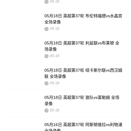
05-18
05月18日 英超第37轮 布伦特福德vs水晶宫
全场录像
05-18
05月18日 英超第37轮 利兹联vs布莱顿 全
场录像
05-18
05月18日 英超第37轮 纽卡斯尔联vs西汉姆
联 全场录像
05-18
05月18日 英超第37轮 狼队vs富勒姆 全场
录像
05-18
05月16日 英超第37轮 阿斯顿维拉vs利物浦
全场录像