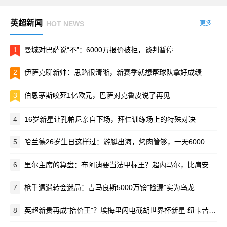
英超新闻
HOT NEWS
更多 +
1
曼城对巴萨说“不”：6000万报价被拒，谈判暂停
2
伊萨克聊新帅：思路很清晰，新赛季就想帮球队拿好成绩
3
伯恩茅斯咬死1亿欧元，巴萨对克鲁皮说了再见
4
16岁新星让孔帕尼亲自下场，拜仁训练场上的特殊对决
5
哈兰德26岁生日这样过：游艇出海，烤肉管够，一天6000卡路里！
6
里尔主席的算盘：布阿迪要当法甲标王？超内马尔，比肩安德森
7
枪手遭遇转会迷局：吉马良斯5000万镑"捡漏"实为乌龙
8
英超新贵再成"抬价王"？埃梅里闪电截胡世界杯新星 纽卡苦吞四连拒