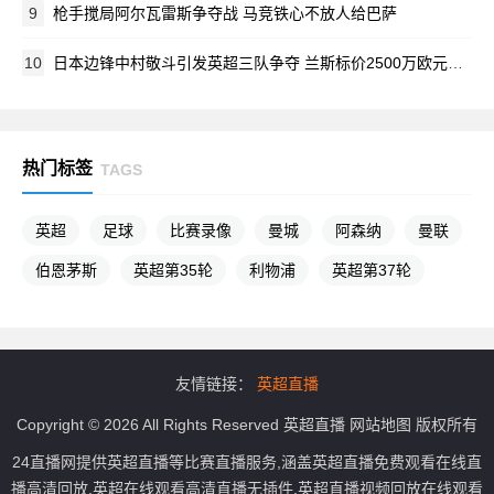
9
枪手搅局阿尔瓦雷斯争夺战 马竞铁心不放人给巴萨
10
日本边锋中村敬斗引发英超三队争夺 兰斯标价2500万欧元待价而沽
热门标签
TAGS
英超
足球
比赛录像
曼城
阿森纳
曼联
伯恩茅斯
英超第35轮
利物浦
英超第37轮
友情链接：
英超直播
Copyright © 2026 All Rights Reserved
英超直播
网站地图
版权所有
24直播网提供英超直播等比赛直播服务,涵盖英超直播免费观看在线直
播高清回放,英超在线观看高清直播无插件,英超直播视频回放在线观看