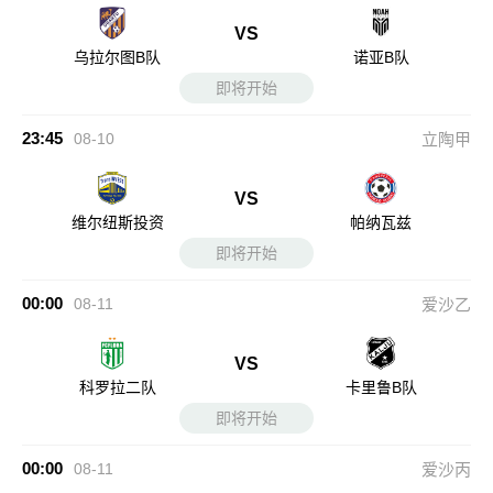
VS
乌拉尔图B队
诺亚B队
即将开始
23:45
08-10
立陶甲
VS
维尔纽斯投资
帕纳瓦兹
即将开始
00:00
08-11
爱沙乙
VS
科罗拉二队
卡里鲁B队
即将开始
00:00
08-11
爱沙丙